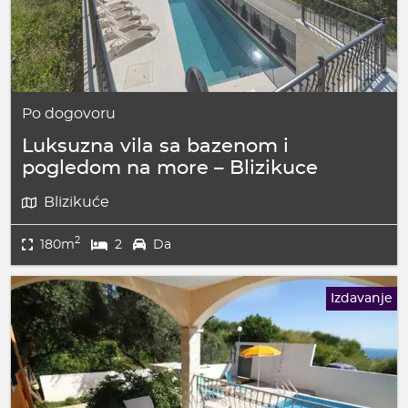
Po dogovoru
Luksuzna vila sa bazenom i
pogledom na more – Blizikuce
Blizikuće
2
180m
2
Da
Izdavanje