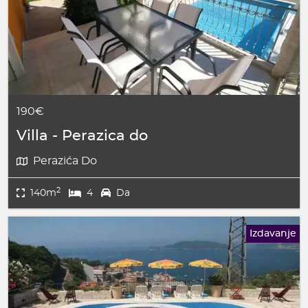
190€
Villa - Perazica do
Perazića Do
2
140m
4
Da
Izdavanje