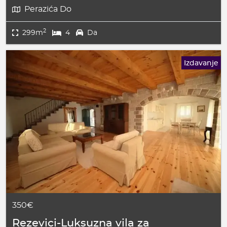
Perazića Do
2
299m
4
Da
Izdavanje
350€
Rezevici-Luksuzna vila za