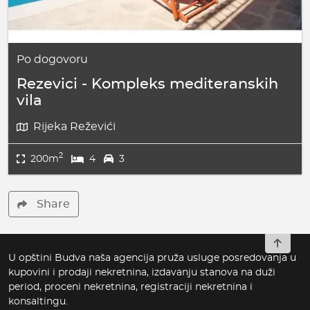
Po dogovoru
Rezevici - Kompleks mediteranskih
vila
Rijeka Reževići
2
200m
4
3
Share
To top
U opštini Budva naša agencija pruža usluge posredovanja u
kupovini i prodaji nekretnina, izdavanju stanova na duži
period, proceni nekretnina, registraciji nekretnina i
konsaltingu.