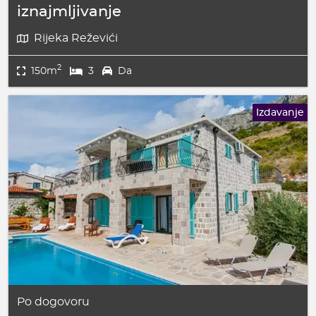
iznajmljivanje
Rijeka Reževići
2
150m
3
Da
Izdavanje
Po dogovoru