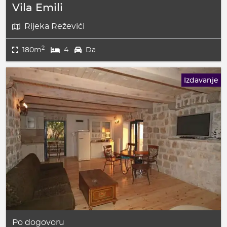
Vila Emili
Rijeka Reževići
2
180m
4
Da
Izdavanje
Po dogovoru