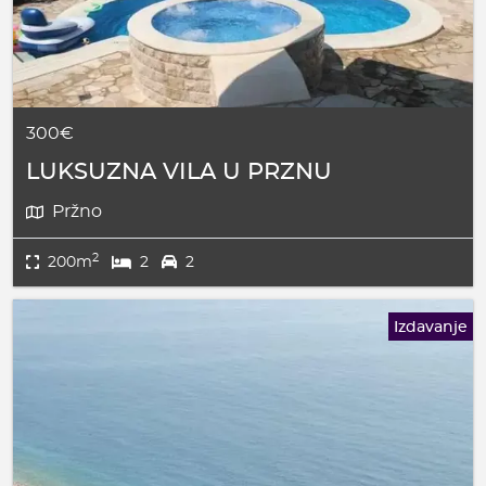
300€
LUKSUZNA VILA U PRZNU
Pržno
2
200m
2
2
Izdavanje