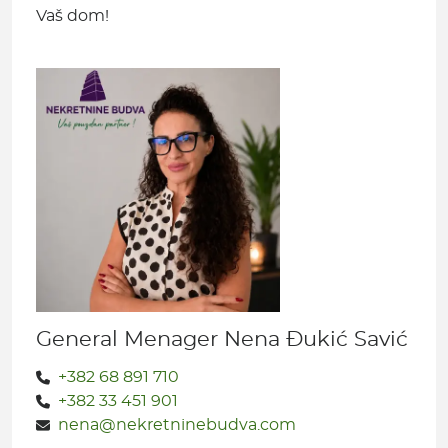
Vaš dom!
General Menager Nena Đukić Savić
+382 68 891 710
+382 33 451 901
nena@nekretninebudva.com