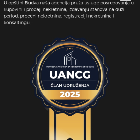
U opštini Budva naša agencija pruža usluge posredovanja u
kupovini i prodaji nekretnina, izdavanju stanova na duži
period, proceni nekretnina, registraciji nekretnina i
konsaltingu.