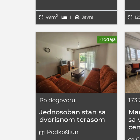
2
49m
1
Javni
1
Prodaja
Po dogovoru
173
Jednosoban stan sa
Man
dvorisnom terasom
sa 
cen
Podkošljun
C