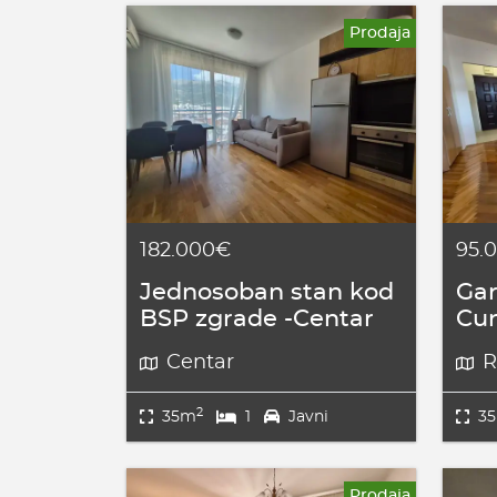
Prodaja
182.000€
95.
Jednosoban stan kod
Gar
BSP zgrade -Centar
Cu
Centar
R
2
35m
1
Javni
3
Prodaja