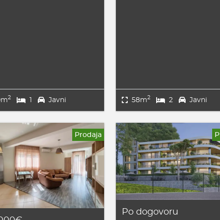
2
2
0m
1
Javni
58m
2
Javni
Prodaja
P
Po dogovoru