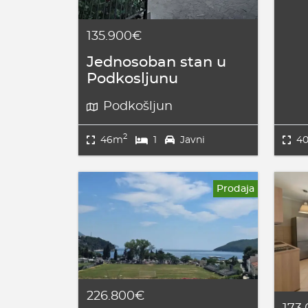
135.900€
Jednosoban stan u
Podkosljunu
Podkošljun
2
46m
1
Javni
4
Prodaja
226.800€