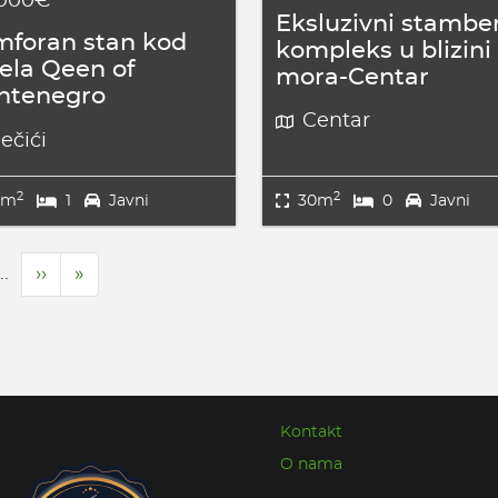
.000€
Eksluzivni stambe
foran stan kod
kompleks u blizini
ela Qeen of
mora-Centar
ntenegro
Centar
ečići
2
2
6m
1
Javni
30m
0
Javni
…
Next
››
Last
»
page
page
Kontakt
O nama