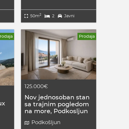
2
50m
2
Javni
rodaja
Prodaja
125.000€
Nov jednosoban stan
ux
sa trajnim pogledom
na more, Podkosljun
Podkošljun