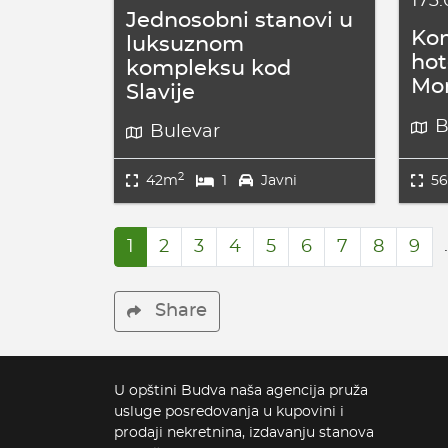
173
Jednosobni stanovi u
Kom
luksuznom
hot
kompleksu kod
Mo
Slavije
B
Bulevar
2
42m
1
Javni
5
1
2
3
4
5
6
7
8
9
Share
U opštini Budva naša agencija pruža
usluge posredovanja u kupovini i
prodaji nekretnina, izdavanju stanova