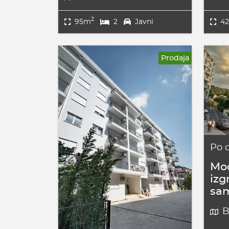
2
95m
2
Javni
4
Prodaja
Po 
Mod
izg
sa
B