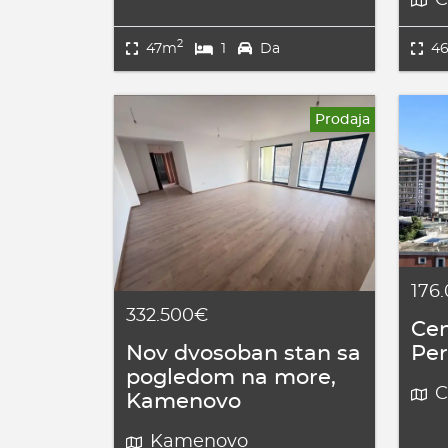
2
47m
1
Da
4
Prodaja
176
332.500€
Cen
Nov dvosoban stan sa
Per
pogledom na more,
C
Kamenovo
Kamenovo