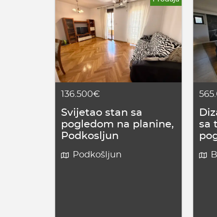
136.500€
565
Svijetao stan sa
Diz
pogledom na planine,
sa 
Podkosljun
po
Podkošljun
B