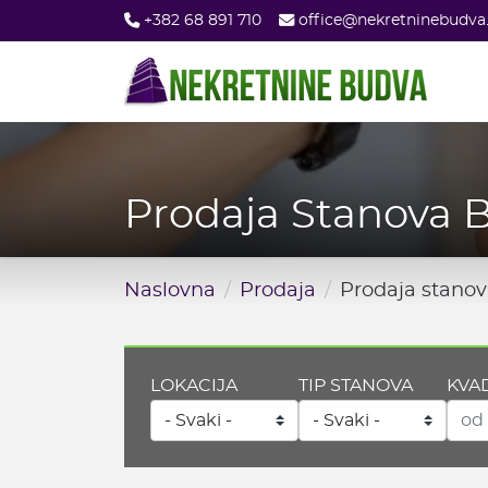
Skip
+382 68 891 710
office@nekretninebudv
to
main
content
Prodaja Stanova 
Naslovna
Prodaja
Prodaja stano
LOKACIJA
TIP STANOVA
KVA