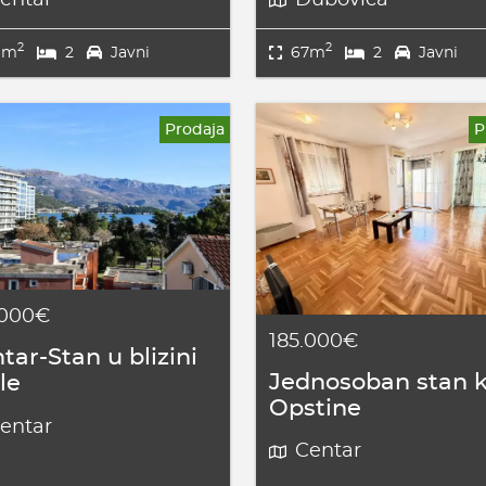
2
2
6m
2
Javni
67m
2
Javni
Prodaja
P
.000€
185.000€
tar-Stan u blizini
Jednosoban stan 
le
Opstine
entar
Centar