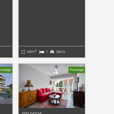
2
45m
1
Javni
rodaja
Prodaja