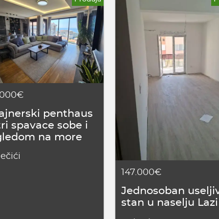
.000€
ajnerski penthaus
tri spavace sobe i
gledom na more
ečići
147.000€
Jednosoban uselji
stan u naselju Lazi