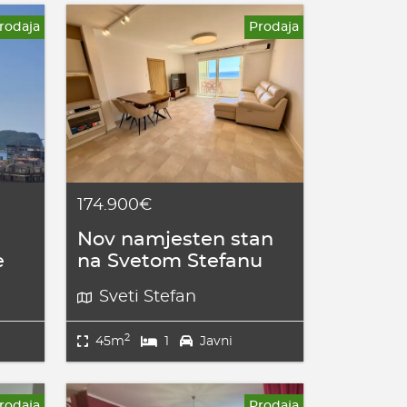
rodaja
Prodaja
174.900€
Nov namjesten stan
e
na Svetom Stefanu
Sveti Stefan
2
45m
1
Javni
rodaja
Prodaja