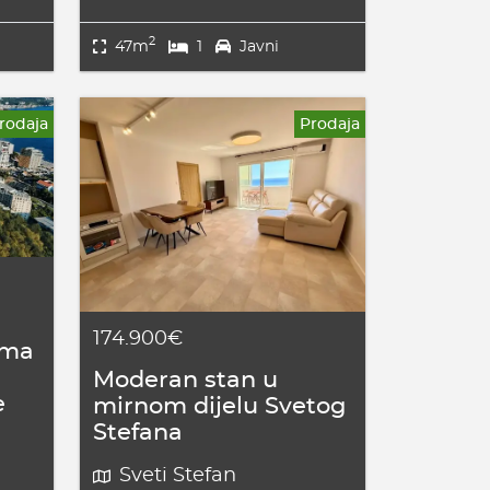
2
47m
1
Javni
rodaja
Prodaja
174.900€
ima
Moderan stan u
e
mirnom dijelu Svetog
Stefana
Sveti Stefan