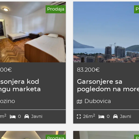
Prodaja
P
000€
83.200€
sonjera kod
Garsonjere sa
ngu marketa
pogledom na mor
ozino
Dubovica
2
2
5m
0
Javni
26m
0
Javni
Prodaja
P