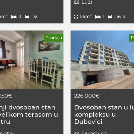
Lazi
2
2
25m
3
Da
56m
1
Javni
Prodaja
P
.250€
226.000€
ji dvosoban stan
Dvosoban stan u l
velikom terasom u
kompleksu u
tru
Dubovici
entar
Dubovica