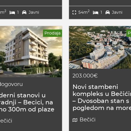
2
2
2m
1
Javni
54m
1
Javni
Prodaja
P
203.000€
dogovoru
Novi stambeni
kompleks u Bečić
erni stanovi u
– Dvosoban stan s
radnji – Becici, na
pogledom na mor
mo 300m od plaze
Bečići
ečići