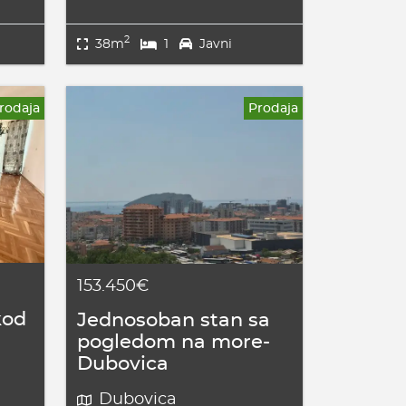
2
38m
1
Javni
rodaja
Prodaja
153.450€
kod
Jednosoban stan sa
pogledom na more-
Dubovica
Dubovica