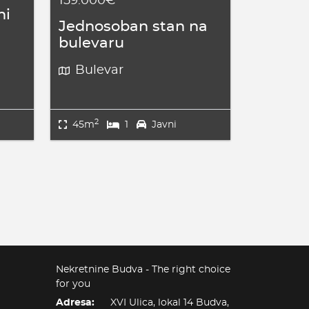
159.000€
ni
Jednosoban stan na
bulevaru
Bulevar
2
45m
1
Javni
Nekretnine Budva - The right choice
for you
Adresa:
XVI Ulica, lokal 14 Budva,