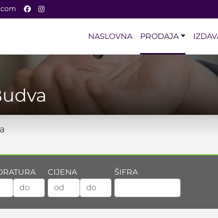
Facebook
Instagram
a.com
NASLOVNA
PRODAJA
IZDAV
Budva
va
DRATURA
CIJENA
ŠIFRA