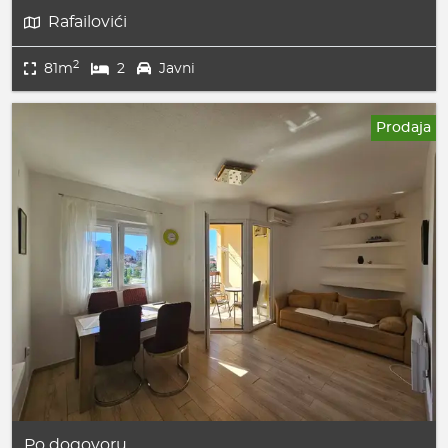
Rafailovići
2
81m
2
Javni
Prodaja
Po dogovoru