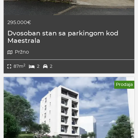
295.000€
Dvosoban stan sa parkingom kod
Maestrala
Pržno
2
87m
2
2
Prodaja