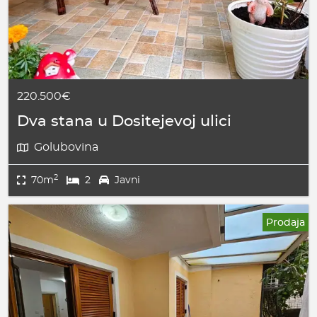
220.500€
Dva stana u Dositejevoj ulici
Golubovina
2
70m
2
Javni
Prodaja