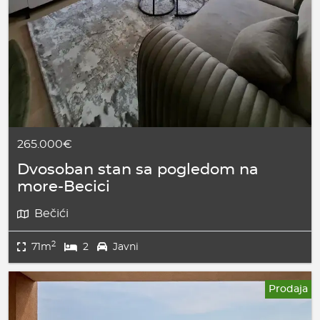
265.000€
Dvosoban stan sa pogledom na
more-Becici
Bečići
2
71m
2
Javni
Prodaja