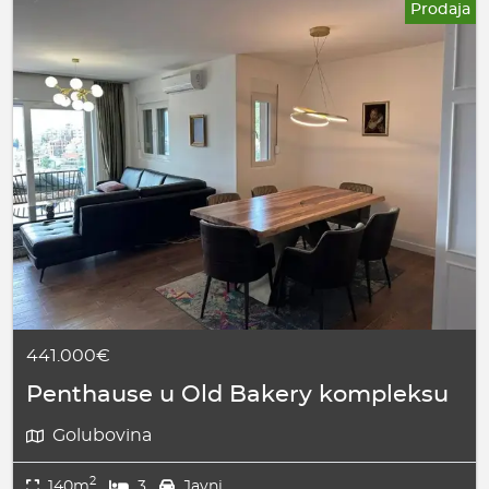
Prodaja
441.000€
Penthause u Old Bakery kompleksu
Golubovina
2
140m
3
Javni