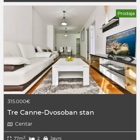
Prodaja
315.000€
Tre Canne-Dvosoban stan
Centar
2
77m
2
Javni