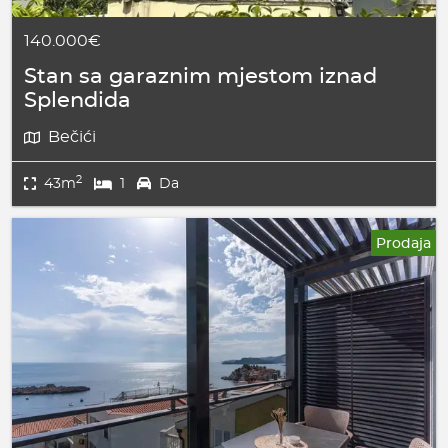
140.000€
Stan sa garaznim mjestom iznad
Splendida
Bečići
2
43m
1
Da
Prodaja