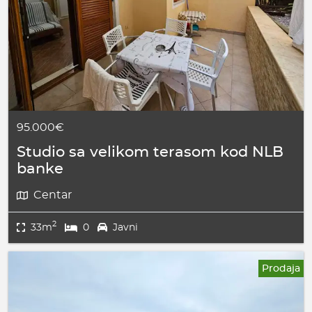
95.000€
Studio sa velikom terasom kod NLB
banke
Centar
2
33m
0
Javni
Prodaja