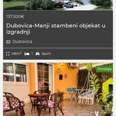
137.200€
Dubovica-Manji stambeni objekat u
izgradnji
Dubovica
2
49m
1
Javni
Prodaja