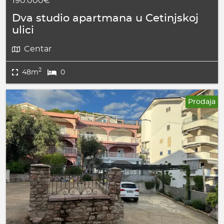
190.000€
Dva studio apartmana u Cetinjskoj
ulici
Centar
2
48m
0
Prodaja