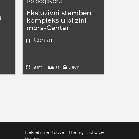
Po dogovoru
Eksluzivni stambeni
d
kompleks u blizini
mora-Centar
Centar
2
30m
0
Javni
Nekretnine Budva - The right choice