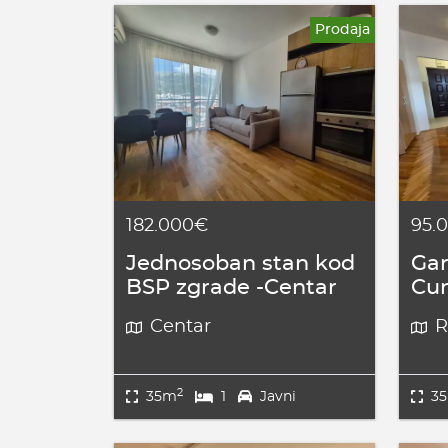
Prodaja
182.000€
95.
Jednosoban stan kod
Gar
BSP zgrade -Centar
Cu
Centar
R
2
35m
1
Javni
3