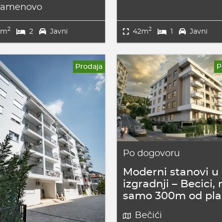
amenovo
2
2
5m
2
Javni
42m
1
Javni
Prodaja
P
Po dogovoru
Moderni stanovi u
izgradnji – Becici, 
samo 300m od pla
Bečići