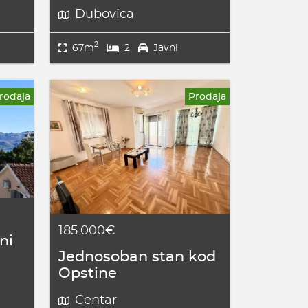
Dubovica
2
67m
2
Javni
rodaja
Prodaja
185.000€
ni
Jednosoban stan kod
Opstine
Centar