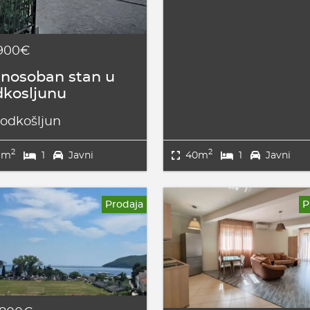
.900€
nosoban stan u
kosljunu
odkošljun
2
2
6m
1
Javni
40m
1
Javni
Prodaja
P