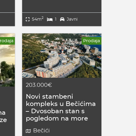
2
54m
1
Javni
rodaja
Prodaja
203.000€
Novi stambeni
kompleks u Bečićima
– Dvosoban stan s
na
pogledom na more
ze
Bečići