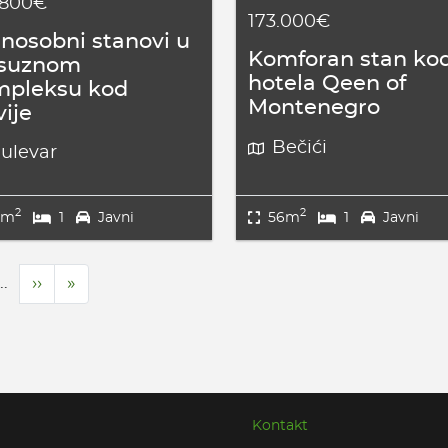
.800€
173.000€
nosobni stanovi u
Komforan stan ko
ksuznom
hotela Qeen of
mpleksu kod
Montenegro
vije
Bečići
ulevar
2
2
2m
1
Javni
56m
1
Javni
…
Next
››
Last
»
page
page
Kontakt