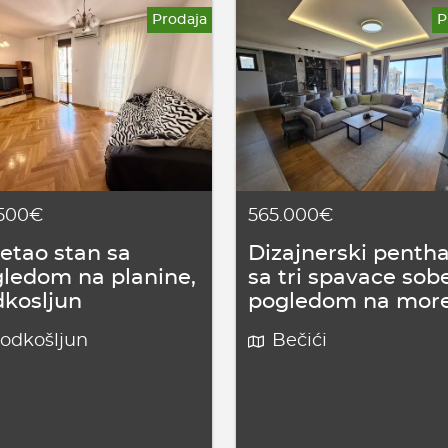
Prodaja
P
.500€
565.000€
jetao stan sa
Dizajnerski penth
ledom na planine,
sa tri spavace sobe
kosljun
pogledom na mor
odkošljun
Bečići