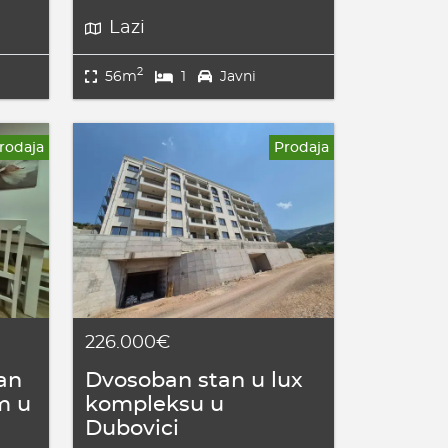
Lazi
2
56m
1
Javni
rodaja
Prodaja
226.000€
an
Dvosoban stan u lux
m u
kompleksu u
Dubovici