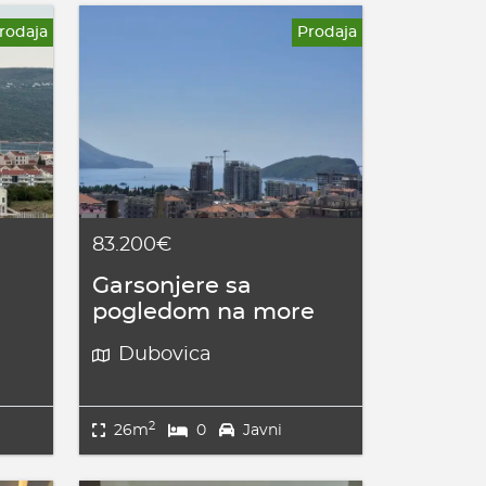
rodaja
Prodaja
83.200€
Garsonjere sa
pogledom na more
Dubovica
2
26m
0
Javni