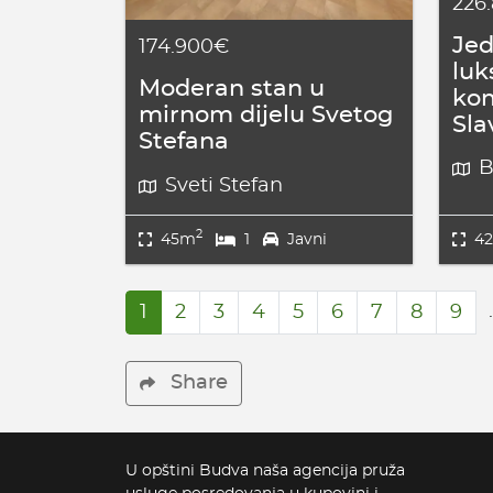
226
Jed
174.900€
lu
Moderan stan u
ko
mirnom dijelu Svetog
Sla
Stefana
B
Sveti Stefan
2
45m
1
Javni
4
1
2
3
4
5
6
7
8
9
Share
U opštini Budva naša agencija pruža