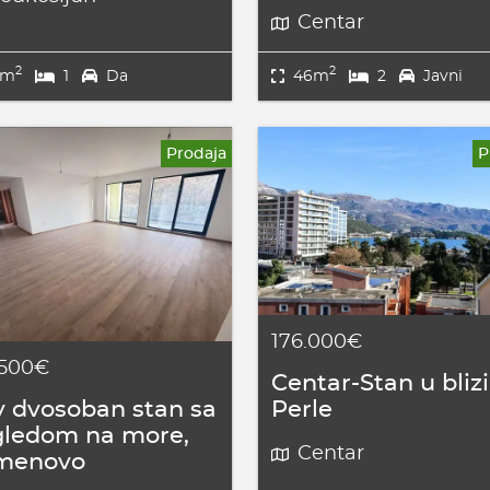
Centar
2
2
7m
1
Da
46m
2
Javni
Prodaja
P
176.000€
.500€
Centar-Stan u blizi
 dvosoban stan sa
Perle
gledom na more,
Centar
menovo