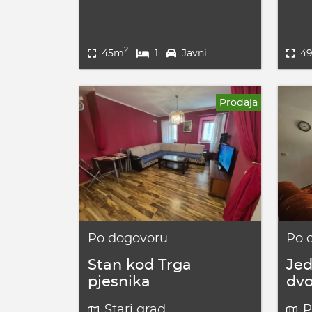
2
45m
1
Javni
4
Prodaja
Po dogovoru
Po 
Stan kod Trga
Jed
pjesnika
dv
Stari grad
P