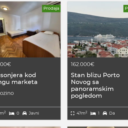
Prodaja
P
000€
162.000€
sonjera kod
Stan blizu Porto
ngu marketa
Novog sa
panoramskim
ozino
pogledom
2
2
5m
0
Javni
47m
1
Da