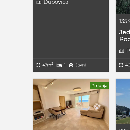
Dubovica
135
Jed
Pod
P
2
47m
1
Javni
4
Prodaja