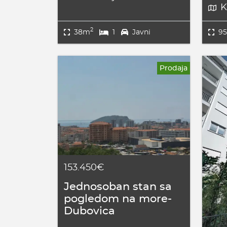
K
2
38m
1
Javni
9
Prodaja
153.450€
Jednosoban stan sa
pogledom na more-
Dubovica