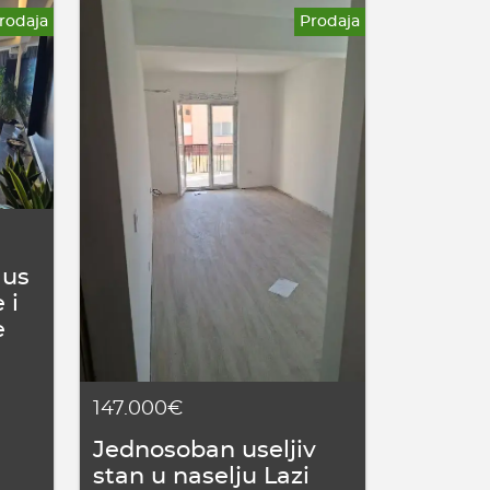
rodaja
Prodaja
aus
 i
e
147.000€
Jednosoban useljiv
stan u naselju Lazi