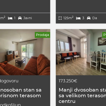
2
2
9m
1
Javni
125m
3
Da
Prodaja
P
dogovoru
173.250€
nosoban stan sa
Manji dvosoban st
orisnom terasom
sa velikom teraso
centru
odkošljun