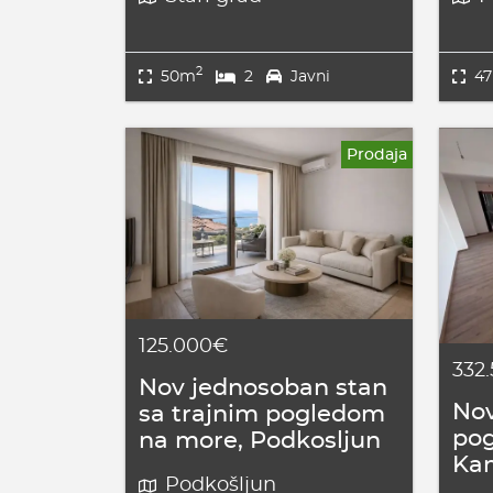
2
50m
2
Javni
4
Prodaja
125.000€
332
Nov jednosoban stan
Nov
sa trajnim pogledom
po
na more, Podkosljun
Ka
Podkošljun