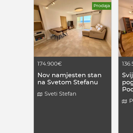
Prodaja
174.900€
136
Nov namjesten stan
Svi
na Svetom Stefanu
pog
Pod
Sveti Stefan
P