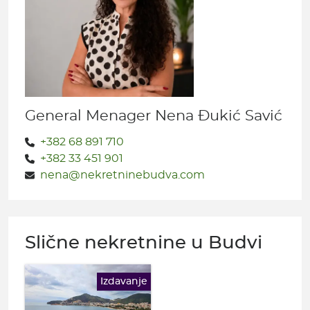
General Menager Nena Đukić Savić
+382 68 891 710
+382 33 451 901
nena@nekretninebudva.com
Slične nekretnine u Budvi
Izdavanje