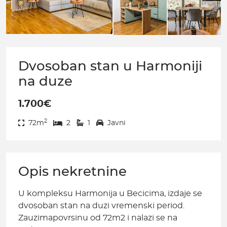
Dvosoban stan u Harmoniji
na duze
1.700€
2
72m
2
1
Javni
Opis nekretnine
U kompleksu Harmonija u Becicima, izdaje se
dvosoban stan na duzi vremenski period.
Zauzimapovrsinu od 72m2 i nalazi se na