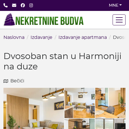
Skip
+382 68 891 710
office@nekretninebudva.com
Facebook
Instagram
MNE
to
main
content
Naslovna
Izdavanje
Izdavanje apartmana
Dvosob
Dvosoban stan u Harmoniji
na duze
Bečići