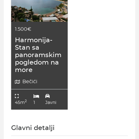
1.500€
Harmonija-
Stan sa
panoramskim
pogledom na
more
Bečići
2
45m
1
Javni
Glavni detalji