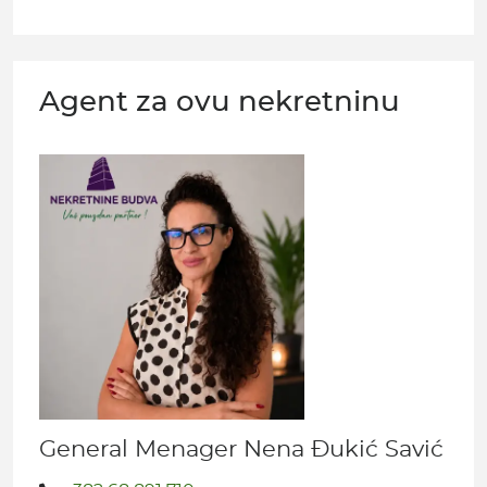
Agent za ovu nekretninu
General Menager Nena Đukić Savić