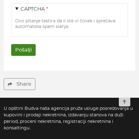
CAPTCHA
Ovo pitanje testira da li ste vi čovek i sprečava
automatska spam slanja.
Share
To top
U opštini Budva naša agencija pruža usluge posredovanja u
kupovini i prodaji nekretnina, izdavanju stanova na duži
period, proceni nekretnina, registraciji nekretnina i
konsaltingu.