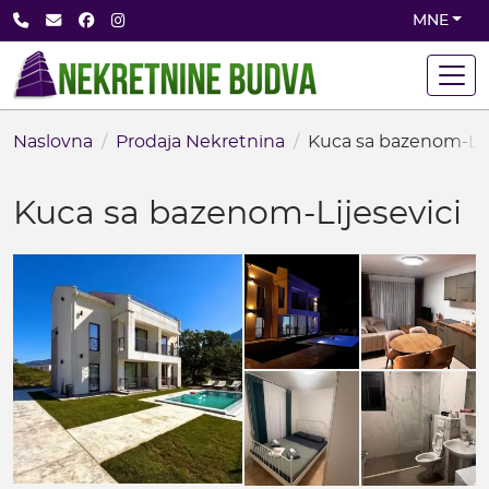
Skip
+382 68 891 710
office@nekretninebudva.com
Facebook
Instagram
MNE
to
main
content
Naslovna
Prodaja Nekretnina
Kuca sa bazenom-Lij
Kuca sa bazenom-Lijesevici