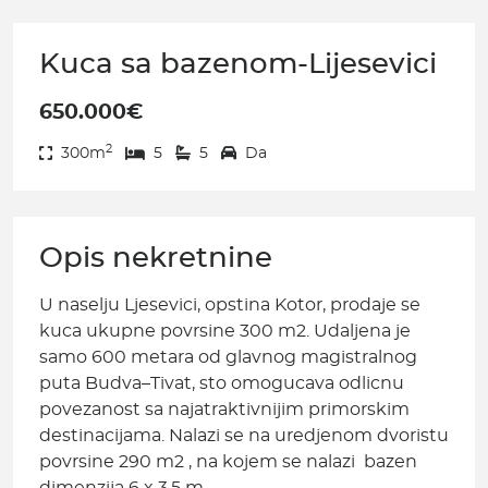
Kuca sa bazenom-Lijesevici
650.000€
2
300m
5
5
Da
Opis nekretnine
U naselju Ljesevici, opstina Kotor, prodaje se
kuca ukupne povrsine 300 m2. Udaljena je
samo 600 metara od glavnog magistralnog
puta Budva–Tivat, sto omogucava odlicnu
povezanost sa najatraktivnijim primorskim
destinacijama. Nalazi se na uredjenom dvoristu
povrsine 290 m2 , na kojem se nalazi bazen