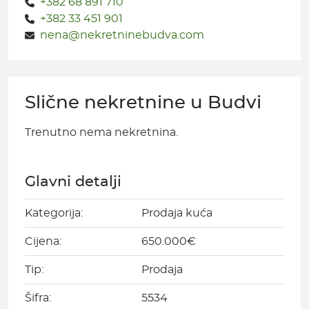
+382 68 891 710
+382 33 451 901
nena@nekretninebudva.com
Slične nekretnine u Budvi
Trenutno nema nekretnina.
Glavni detalji
Kategorija:
Prodaja kuća
Cijena:
650.000€
Tip:
Prodaja
Šifra:
5534