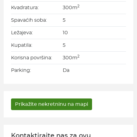
2
Kvadratura:
300m
Spavaćih soba:
5
Ležajeva:
10
Kupatila:
5
2
Korisna površina:
300m
Parking:
Da
Kontaktirajte nas za ovu