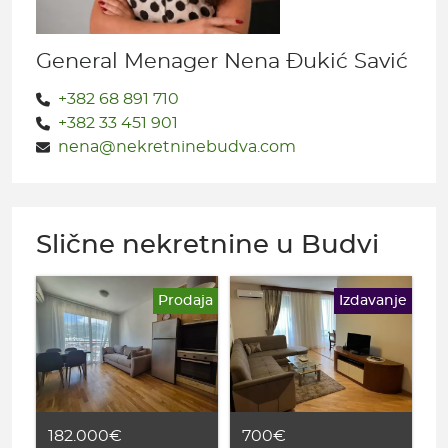
General Menager Nena Đukić Savić
+382 68 891 710
+382 33 451 901
nena@nekretninebudva.com
Slične nekretnine u Budvi
Prodaja
Izdavanje
182.000€
700€