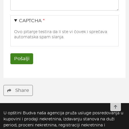
CAPTCHA
Ovo pitanje testira da li ste vi čovek i sprečava
automatska spam slanja.
Share
To top
U opštini Budva naša agencija pruža usluge posredovanja u
kupovini i prodaji nekretnina, izdavanju stanova na duži
period, proceni nekretnina, registraciji nekretnina i