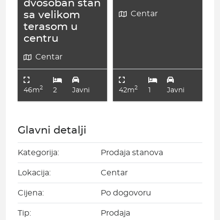
dvosoban stan
Centar
sa velikom
terasom u
centru
Centar
2
2
46m
2
Javni
42m
1
Javni
Glavni detalji
Kategorija:
Prodaja stanova
Lokacija:
Centar
Cijena:
Po dogovoru
Tip:
Prodaja