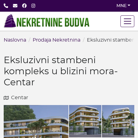
Skip
+382 68 891 710
office@nekretninebudva.com
Facebook
Instagram
MNE
to
main
content
Naslovna
Prodaja Nekretnina
Eksluzivni stambeni
Eksluzivni stambeni
kompleks u blizini mora-
Centar
Centar