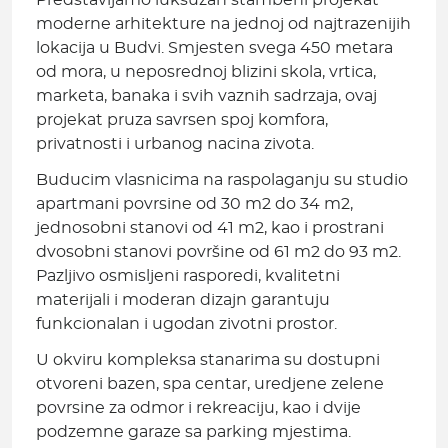
Predstavljamo luksuzan stambeni projekat
moderne arhitekture na jednoj od najtrazenijih
lokacija u Budvi. Smjesten svega 450 metara
od mora, u neposrednoj blizini skola, vrtica,
marketa, banaka i svih vaznih sadrzaja, ovaj
projekat pruza savrsen spoj komfora,
privatnosti i urbanog nacina zivota.
Buducim vlasnicima na raspolaganju su studio
apartmani povrsine od 30 m2 do 34 m2,
jednosobni stanovi od 41 m2, kao i prostrani
dvosobni stanovi površine od 61 m2 do 93 m2.
Pazljivo osmisljeni rasporedi, kvalitetni
materijali i moderan dizajn garantuju
funkcionalan i ugodan zivotni prostor.
U okviru kompleksa stanarima su dostupni
otvoreni bazen, spa centar, uredjene zelene
povrsine za odmor i rekreaciju, kao i dvije
podzemne garaze sa parking mjestima.