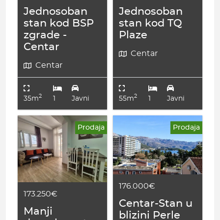
Jednosoban
Jednosoban
stan kod BSP
stan kod TQ
zgrade -
Plaze
Centar
Centar
Centar
2
2
35m
1
Javni
55m
1
Javni
Prodaja
Prodaja
176.000€
173.250€
Centar-Stan u
Manji
blizini Perle