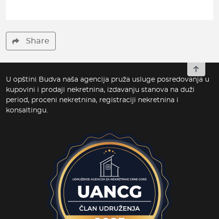
Share
To top
U opštini Budva naša agencija pruža usluge posredovanja u
kupovini i prodaji nekretnina, izdavanju stanova na duži
period, proceni nekretnina, registraciji nekretnina i
konsaltingu.