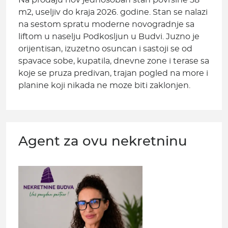
Na prodaju nov jednosoban stan povrsine 38
m2, useljiv do kraja 2026. godine. Stan se nalazi
na sestom spratu moderne novogradnje sa
liftom u naselju Podkosljun u Budvi. Juzno je
orijentisan, izuzetno osuncan i sastoji se od
spavace sobe, kupatila, dnevne zone i terase sa
koje se pruza predivan, trajan pogled na more i
planine koji nikada ne moze biti zaklonjen.
Agent za ovu nekretninu