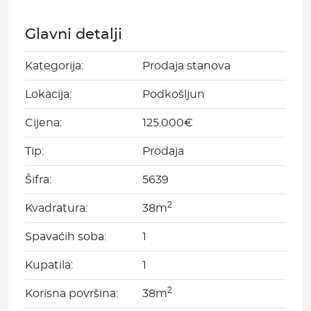
Glavni detalji
Kategorija:
Prodaja stanova
Lokacija:
Podkošljun
Cijena:
125.000€
Tip:
Prodaja
Šifra:
5639
2
Kvadratura:
38m
Spavaćih soba:
1
Kupatila:
1
2
Korisna površina:
38m