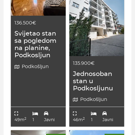
136.500€
Svijetao stan
sa pogledom
na planine,
Podkosljun
135.900€
Podkošljun
Jednosoban
stan u
Podkosljunu
Podkošljun
2
2
49m
1
Javni
46m
1
Javni