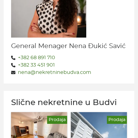
General Menager Nena Đukić Savić
+382 68 891 710
+382 33 451 901
nena@nekretninebudva.com
Slične nekretnine u Budvi
Prodaja
Prodaja