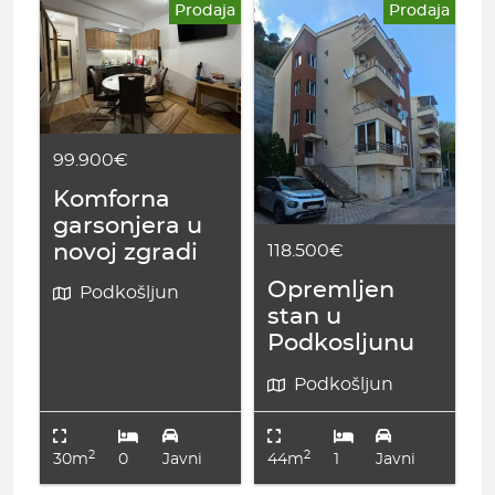
Prodaja
Prodaja
99.900€
Komforna
garsonjera u
novoj zgradi
118.500€
Opremljen
Podkošljun
stan u
Podkosljunu
Podkošljun
2
2
30m
0
Javni
44m
1
Javni