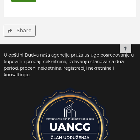
Share
To top
U opštini Budva naša agencija pruža usluge posredovanja u
kupovini i prodaji nekretnina, izdavanju stanova na duži
period, proceni nekretnina, registraciji nekretnina i
konsaltingu.