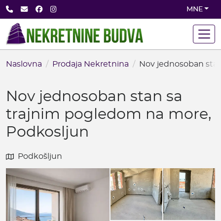
Skip
+382 68 891 710
office@nekretninebudva.com
Facebook
Instagram
MNE
to
main
content
Naslovna
Prodaja Nekretnina
Nov jednosoban stan
Nov jednosoban stan sa
trajnim pogledom na more,
Podkosljun
Podkošljun