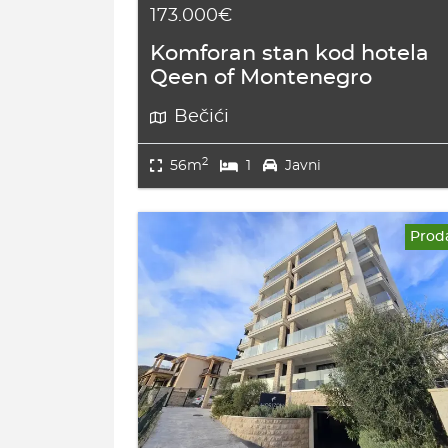
173.000€
Komforan stan kod hotela
Qeen of Montenegro
Bečići
2
56m
1
Javni
Prod