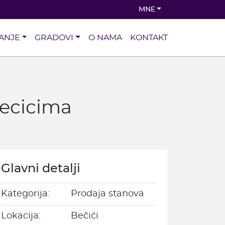
MNE
ANJE
GRADOVI
O NAMA
KONTAKT
Becicima
Glavni detalji
Kategorija:
Prodaja stanova
Lokacija:
Bečići