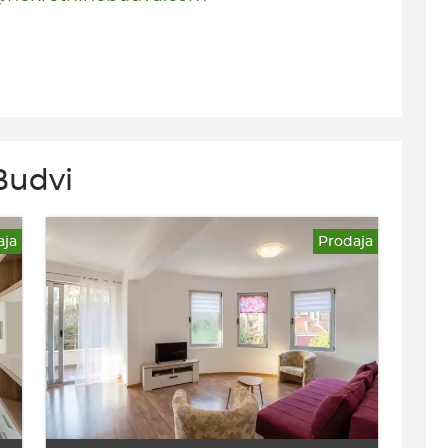
Budvi
aja
Prodaja