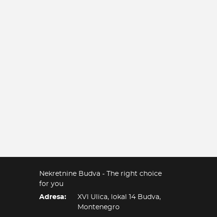
Nekretnine Budva - The right choice
for you
Adresa:
XVI Ulica, lokal 14 Budva,
Montenegro