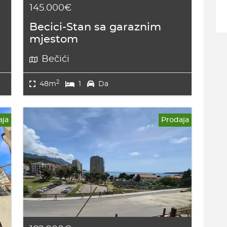
145.000€
Becici-Stan sa garaznim
mjestom
Bečići
2
48m
1
Da
aja
Prodaja