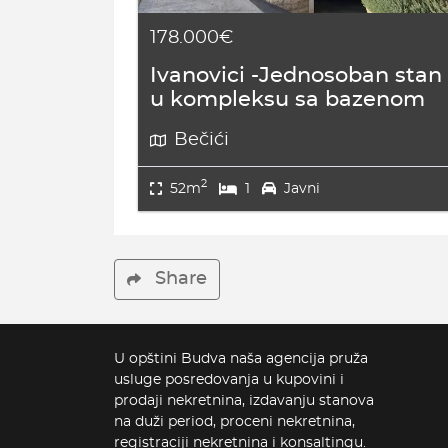
178.000€
Ivanovici -Jednosoban stan
u kompleksu sa bazenom
Bečići
2
52m
1
Javni
Share
U opštini Budva naša agencija pruža
usluge posredovanja u kupovini i
prodaji nekretnina, izdavanju stanova
na duži period, proceni nekretnina,
registraciji nekretnina i konsaltingu.