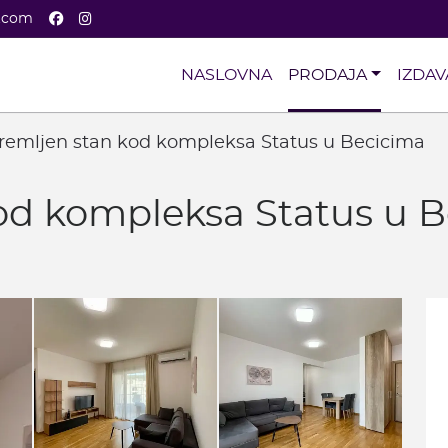
Facebook
Instagram
a.com
NASLOVNA
PRODAJA
IZDAV
remljen stan kod kompleksa Status u Becicima
od kompleksa Status u 