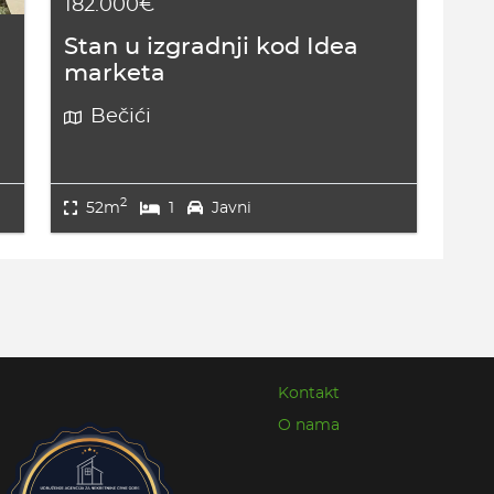
182.000€
Stan u izgradnji kod Idea
marketa
Bečići
2
52m
1
Javni
Kontakt
O nama