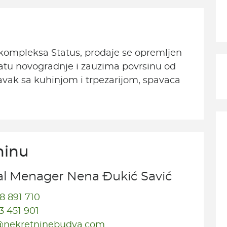
 kompleksa Status, prodaje se opremljen
ratu novogradnje i zauzima povrsinu od
vak sa kuhinjom i trpezarijom, spavaca
ninu
l Menager Nena Đukić Savić
8 891 710
3 451 901
nekretninebudva.com