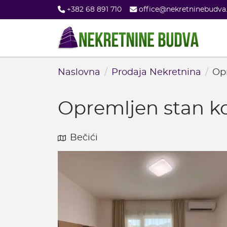
Skip
+382 68 891 710
office@nekretninebudv
to
main
content
Naslovna
Prodaja Nekretnina
Op
Opremljen stan k
Bečići