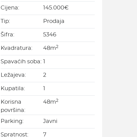
Cijena:
145.000€
Tip:
Prodaja
Šifra:
5346
2
Kvadratura:
48m
Spavaćih soba:
1
Ležajeva:
2
Kupatila:
1
2
Korisna
48m
površina:
Parking:
Javni
Spratnost:
7