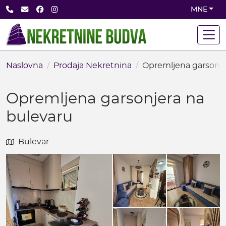
Skip
+382 68 891 710
office@nekretninebudva.com
Facebook
Instagram
MNE
to
main
content
Naslovna
Prodaja Nekretnina
Opremljena garsonje
Opremljena garsonjera na
bulevaru
Bulevar