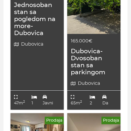
Jednosoban
stan sa
pogledom na
more-
Dubovica
165.000€
Dubovica
Dubovica-
Dvosoban
stan sa
parkingom
Dubovica
2
2
47m
1
Javni
65m
2
Da
Prodaja
Prodaja