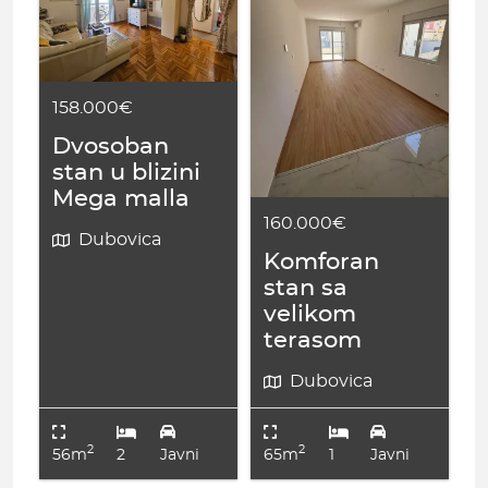
158.000€
Dvosoban
stan u blizini
Mega malla
160.000€
Dubovica
Komforan
stan sa
velikom
terasom
Dubovica
2
2
56m
2
Javni
65m
1
Javni