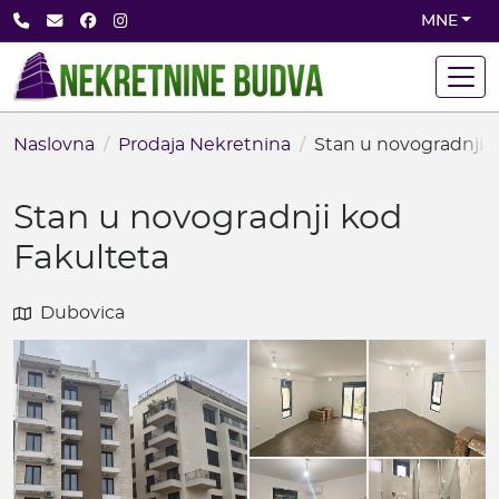
Skip
+382 68 891 710
office@nekretninebudva.com
Facebook
Instagram
MNE
to
main
content
Naslovna
Prodaja Nekretnina
Stan u novogradnji 
Stan u novogradnji kod
Fakulteta
Dubovica