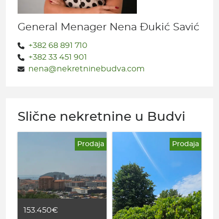
General Menager Nena Đukić Savić
+382 68 891 710
+382 33 451 901
nena@nekretninebudva.com
Slične nekretnine u Budvi
Prodaja
Prodaja
153.450€