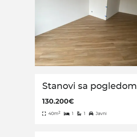
Stanovi sa pogledom 
130.200€
2
40m
1
1
Javni