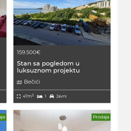
159.500€
Stan sa pogledom u
luksuznom projektu
Bečići
2
47m
1
Javni
aja
Prodaja