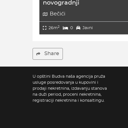
novogradnji
Bečići
2
26m
0
Javni
Share
U opštini Budva naša agencija pruža
usluge posredovanja u kupovini i
prodaji nekretnina, izdavanju stanova
na duži period, proceni nekretnina,
registraciji nekretnina i konsaltingu.