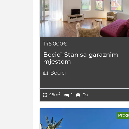
145.000€
Becici-Stan sa garaznim
mjestom
Bečići
2
48m
1
Da
Prod