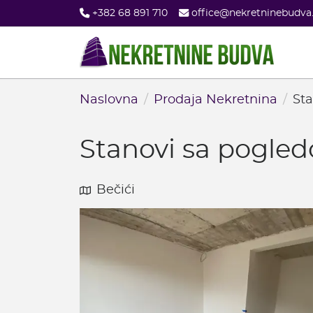
Skip
+382 68 891 710
office@nekretninebudv
to
main
content
Naslovna
Prodaja Nekretnina
Sta
Stanovi sa pogled
Bečići