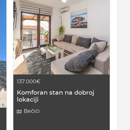
137.000€
Komforan stan na dobroj
lokaciji
Bečići