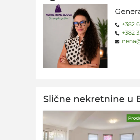
Genera
+382 6
+382 3
nena@
Slične nekretnine u 
Prod