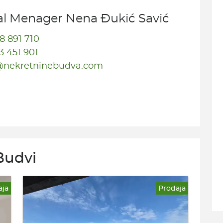
l Menager Nena Đukić Savić
8 891 710
3 451 901
nekretninebudva.com
Budvi
aja
Prodaja