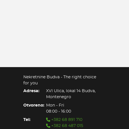
Nekretnine Budva - The right choice
for you
Adresa:
XVI Ulica, lokal 14 Budva,
Montenegro
Otvoreno:
Mon - Fri
08:00 - 16:00
Tel:
+382 68 891 710
+382 68 487 015