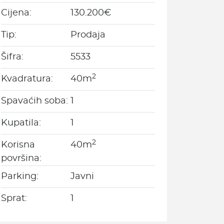
Cijena:
130.200€
Tip:
Prodaja
Šifra:
5533
2
Kvadratura:
40m
Spavaćih soba:
1
Kupatila:
1
2
Korisna
40m
površina:
Parking:
Javni
Sprat:
1