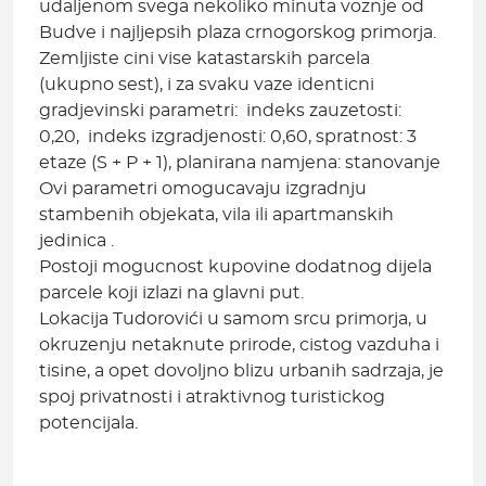
udaljenom svega nekoliko minuta voznje od
Budve i najljepsih plaza crnogorskog primorja.
Zemljiste cini vise katastarskih parcela
(ukupno sest), i za svaku vaze identicni
gradjevinski parametri: indeks zauzetosti:
0,20, indeks izgradjenosti: 0,60, spratnost: 3
etaze (S + P + 1), planirana namjena: stanovanje
Ovi parametri omogucavaju izgradnju
stambenih objekata, vila ili apartmanskih
jedinica .
Postoji mogucnost kupovine dodatnog dijela
parcele koji izlazi na glavni put.
Lokacija Tudorovići u samom srcu primorja, u
okruzenju netaknute prirode, cistog vazduha i
tisine, a opet dovoljno blizu urbanih sadrzaja, je
spoj privatnosti i atraktivnog turistickog
potencijala.