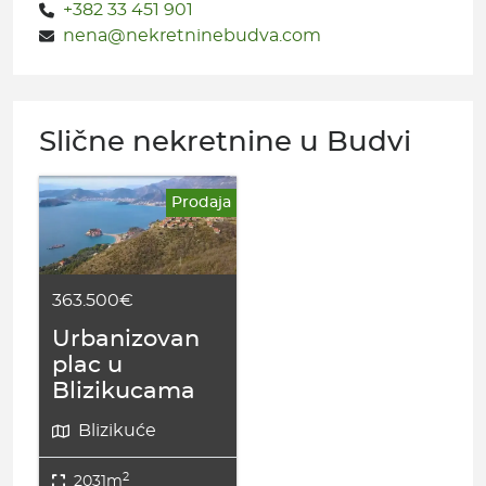
+382 33 451 901
nena@nekretninebudva.com
Slične nekretnine u Budvi
Prodaja
363.500€
Urbanizovan
plac u
Blizikucama
Blizikuće
2
2031m