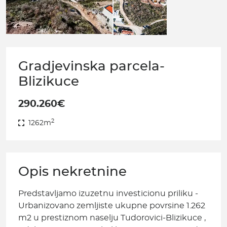
Gradjevinska parcela-
Blizikuce
290.260€
2
1262m
Opis nekretnine
Predstavljamo izuzetnu investicionu priliku -
Urbanizovano zemljiste ukupne povrsine 1.262
m2 u prestiznom naselju Tudorovici-Blizikuce ,