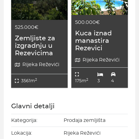
500.000€
525.000€
Kuca iznad
Zemljiste za
manastira
izgradnju u
Rezevici
Rezevicima
Rijeka Reževići
Rijeka Reževići
2
2
3561m
175m
3
4
Glavni detalji
Kategorija:
Prodaja zemljišta
Lokacija:
Rijeka Reževići