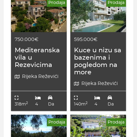
Prodaja
Prodaja
595.000€
750.000€
Kuce u nizu sa
Mediteranska
bazenima i
vila u
pogledom na
Rezevicima
more
Rijeka Reževići
Rijeka Reževići
2
2
318m
4
Da
140m
4
Da
Prodaja
Prodaja