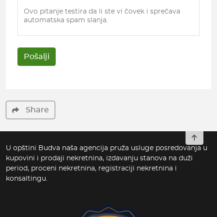
Ovo pitanje testira da li ste vi čovek i sprečava
automatska spam slanja.
Share
To top
U opštini Budva naša agencija pruža usluge posredovanja u
kupovini i prodaji nekretnina, izdavanju stanova na duži
period, proceni nekretnina, registraciji nekretnina i
konsaltingu.