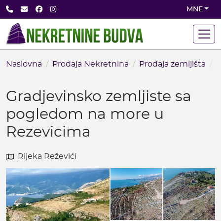
Skip
+382 68 891 710
office@nekretninebudva.com
Facebook
Instagram
MNE
to
main
content
Naslovna
Prodaja Nekretnina
Prodaja zemljišta
G
Gradjevinsko zemljiste sa
pogledom na more u
Rezevicima
Rijeka Reževići