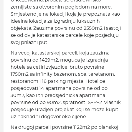
U Rezevicima, prodaje se gradjevinsko
zemljiste sa otvorenim pogledom na more.
Smjesteno je na lokaciji koja je prepoznata kao
idealna lokacija za izgradnju luksuznih
objekata, Zauzima povrsinu od 2550m2 i sastoji
se od dvije katastarske parcele koje posjeduju
svoj prilazni put.
Na vecoj katastarskoj parceli, koja zauzima
povrsinu od 1429m2, moguca je izgradnja
hotela sa cetiri zvjezdice, bruto povrsine
1750m2 sa infinity bazenom, spa, teretanom,
restoranom i 16 parking mjesta. Hotel ce
posjedovati 14 apartmana povrsine od po
30m2, kao i tri predsjednicka apartmana
povrsine od po 90m2, spratnosti S+P+2. Vlasnik
posjeduje uradjen projekat koji se moze kupiti
uz naknadni dogovor oko cijene.
Na drugoj parceli povrsine 1122m2 po planskoj