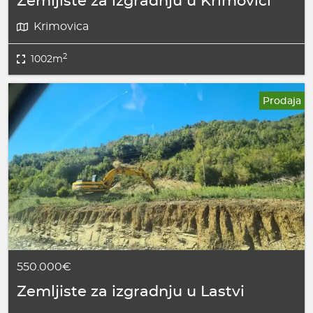
Zemljiste za izgradnju u Krimovici
Krimovica
2
1002m
Prodaja
550.000€
Zemljiste za izgradnju u Lastvi