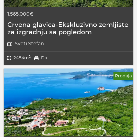
1.565.000€
Crvena glavica-Ekskluzivno zemljiste
za izgradnju sa pogledom
Sveti Stefan
2
2484m
Da
Prodaja