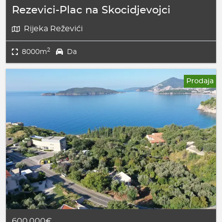
Rezevici-Plac na Skocidjevojci
Rijeka Reževići
2
8000m
Da
Prodaja
600.000€