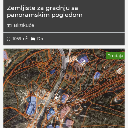
Zemljiste za gradnju sa
panoramskim pogledom
Blizikuće
2
1059m
Da
Prodaja