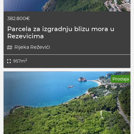
382.800€
Parcela za izgradnju blizu mora u
Rezevicima
Rijeka Reževići
2
957m
Prodaja