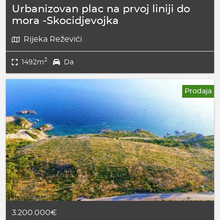
Urbanizovan plac na prvoj liniji do
mora -Skocidjevojka
Rijeka Reževići
2
1492m
Da
Prodaja
3.200.000€