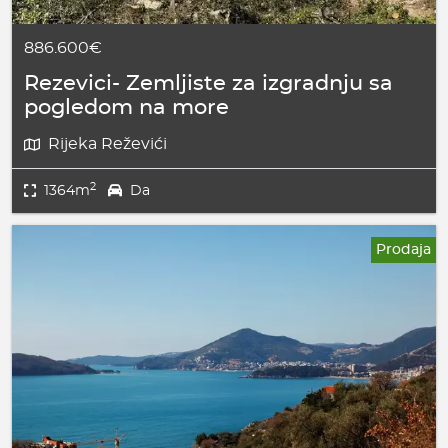
886.600€
Rezevici- Zemljiste za izgradnju sa
pogledom na more
Rijeka Reževići
2
1364m
Da
Prodaja