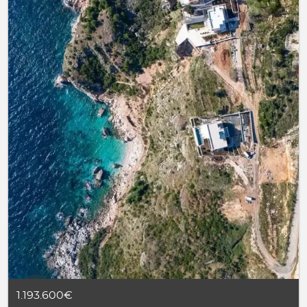
1.193.600€