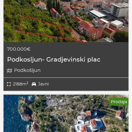
700.000€
Podkosljun- Gradjevinski plac
Podkošljun
2
2188m
Javni
Prodaja