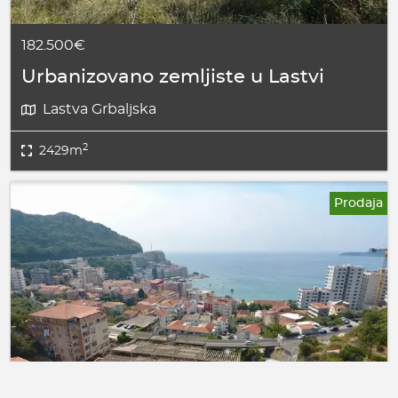
182.500€
Urbanizovano zemljiste u Lastvi
Lastva Grbaljska
2
2429m
Prodaja