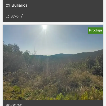
Buljarica
2
5870m
Prodaja
90.000€