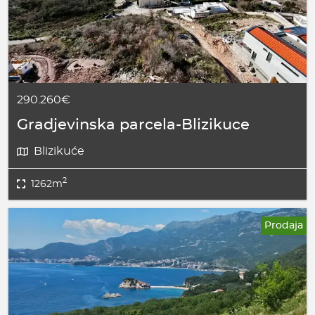
290.260€
Gradjevinska parcela-Blizikuce
Blizikuće
2
1262m
Prodaja