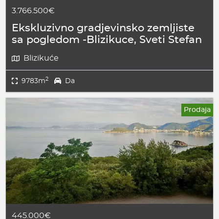
3.766.500€
Ekskluzivno gradjevinsko zemljiste
sa pogledom -Blizikuce, Sveti Stefan
Blizikuće
2
9783m
Da
Prodaja
445.000€