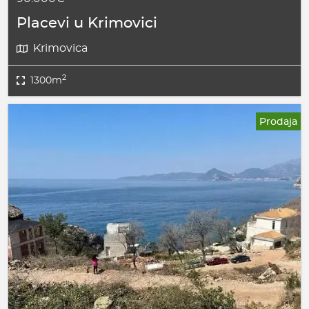
Placevi u Krimovici
Krimovica
2
1300m
Prodaja