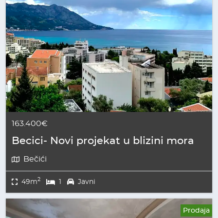
163.400€
Becici- Novi projekat u blizini mora
Bečići
2
49m
1
Javni
Prodaja