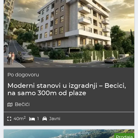
Po dogovoru
Moderni stanovi u izgradnji – Becici,
na samo 300m od plaze
Bečići
2
40m
1
Javni
Prodaja