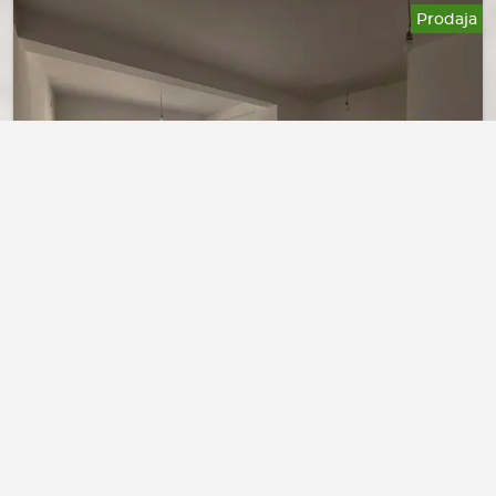
Prodaja
130.000€
Petrovac- Dvosoban stan sa
parkingom i pogledom na more
Petrovac