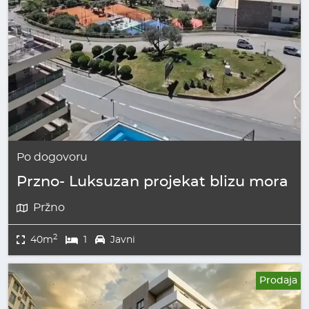
Po dogovoru
Przno- Luksuzan projekat blizu mora
Pržno
2
40m
1
Javni
Prodaja