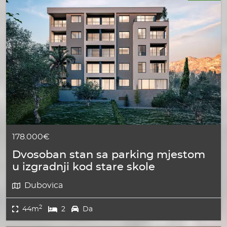
178.000€
Dvosoban stan sa parking mjestom
u izgradnji kod stare skole
Dubovica
2
44m
2
Da