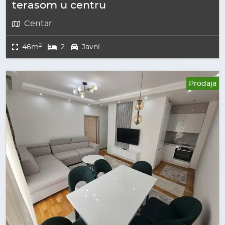
terasom u centru
Centar
2
46m
2
Javni
Prodaja