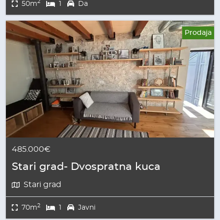
2
50m
1
Da
Prodaja
485.000€
Stari grad- Dvospratna kuca
Stari grad
2
70m
1
Javni