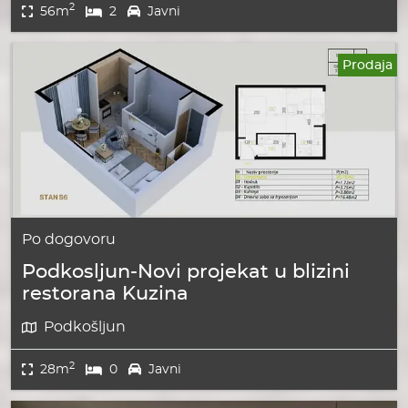
2
56m
2
Javni
Prodaja
Po dogovoru
Podkosljun-Novi projekat u blizini
restorana Kuzina
Podkošljun
2
28m
0
Javni