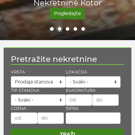
Vaš pouzdan partner.
Nekretnine Herceg Novi
Nekretnine Kotor
Nekretnine Tivat
Nekretnine Bar
Nekretnine Budva
Pogledajte
Pogledajte
Pogledajte
Pogledajte
Pretražite nekretnine
VRSTA
LOKACIJA
TIP STANOVA
KVADRATURA
CIJENA
ŠIFRA