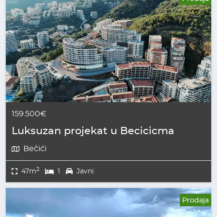
159.500€
Luksuzan projekat u Becicicma
Bečići
2
47m
1
Javni
Prodaja