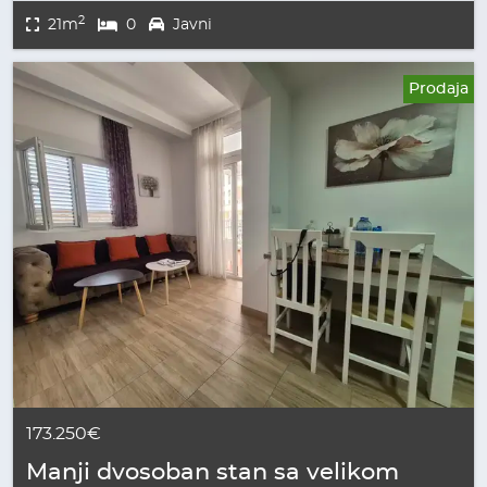
2
21m
0
Javni
Prodaja
173.250€
Manji dvosoban stan sa velikom