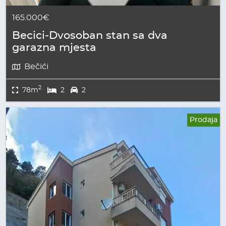
165.000€
Becici-Dvosoban stan sa dva
garazna mjesta
Bečići
2
78m
2
2
Prodaja