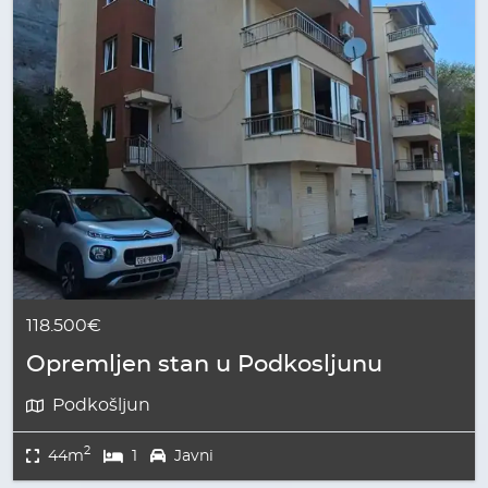
118.500€
Opremljen stan u Podkosljunu
Podkošljun
2
44m
1
Javni