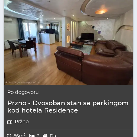
Po dogovoru
Przno - Dvosoban stan sa parkingom
kod hotela Residence
Pržno
2
86m
2
Da