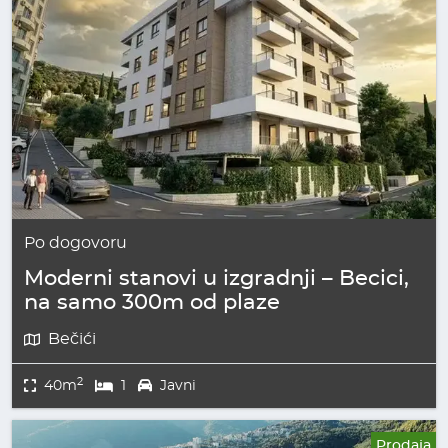
Po dogovoru
Moderni stanovi u izgradnji – Becici,
na samo 300m od plaze
Bečići
2
40m
1
Javni
Prodaja