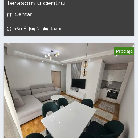
terasom u centru
Centar
2
46m
2
Javni
Prodaja