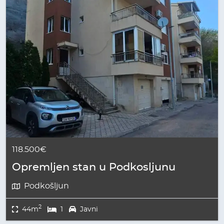
118.500€
Opremljen stan u Podkosljunu
Podkošljun
2
44m
1
Javni