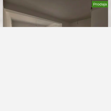
Prodaja
130.000€
Petrovac- Dvosoban stan sa
parkingom i pogledom na more
Petrovac