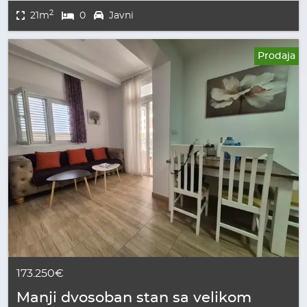
2
21m
0
Javni
Prodaja
173.250€
Manji dvosoban stan sa velikom