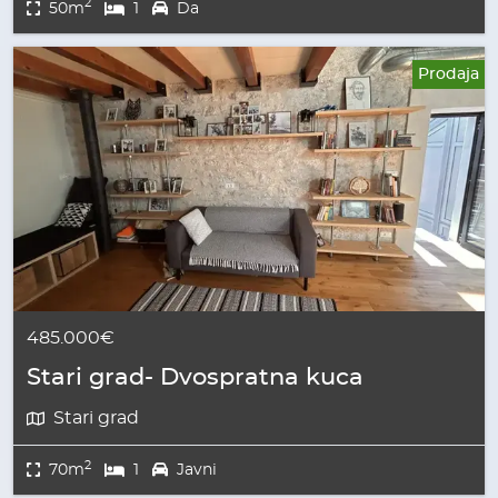
2
50m
1
Da
Prodaja
485.000€
Stari grad- Dvospratna kuca
Stari grad
2
70m
1
Javni