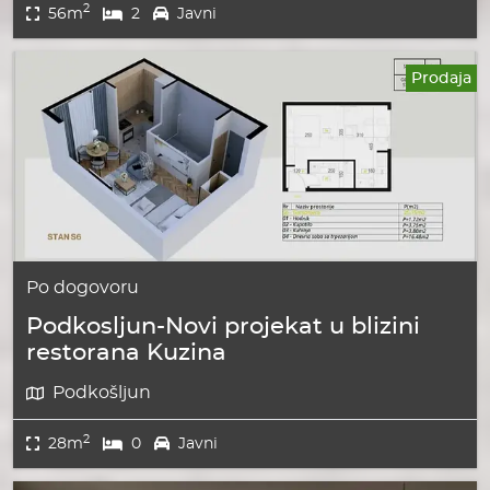
2
56m
2
Javni
Prodaja
Po dogovoru
Podkosljun-Novi projekat u blizini
restorana Kuzina
Podkošljun
2
28m
0
Javni