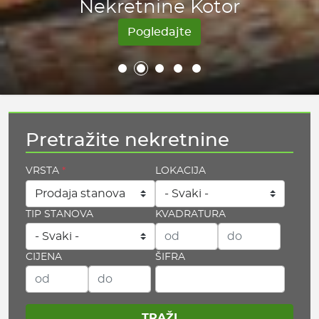
Vaš pouzdan partner.
Nekretnine Herceg Novi
Nekretnine Kotor
Nekretnine Tivat
Nekretnine Bar
Nekretnine Budva
Pogledajte
Pogledajte
Pogledajte
Pogledajte
Pretražite nekretnine
VRSTA
LOKACIJA
TIP STANOVA
KVADRATURA
CIJENA
ŠIFRA