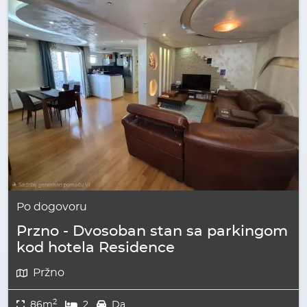
Po dogovoru
Przno - Dvosoban stan sa parkingom
kod hotela Residence
Pržno
2
86m
2
Da