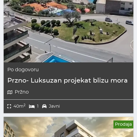
Po dogovoru
Przno- Luksuzan projekat blizu mora
Pržno
2
40m
1
Javni
Prodaja