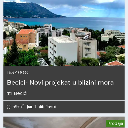
163.400€
Becici- Novi projekat u blizini mora
Bečići
2
49m
1
Javni
Prodaja