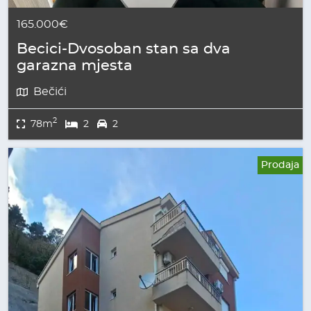
165.000€
Becici-Dvosoban stan sa dva
garazna mjesta
Bečići
2
78m
2
2
Prodaja