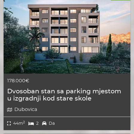
178.000€
Dvosoban stan sa parking mjestom
u izgradnji kod stare skole
Dubovica
2
44m
2
Da