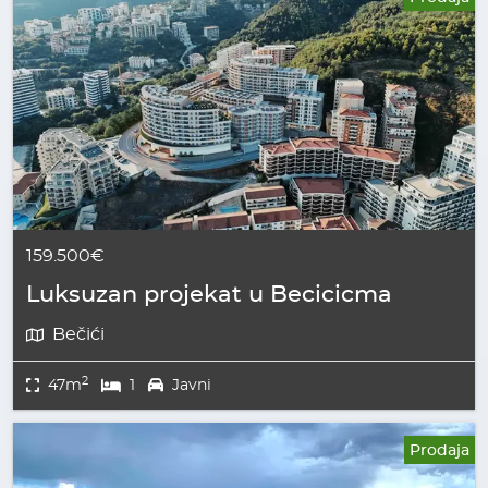
159.500€
Luksuzan projekat u Becicicma
Bečići
2
47m
1
Javni
Prodaja